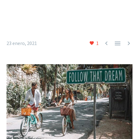



23 enero, 2021
1