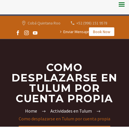
Cobá Quintana Roo
+52 (998) 151 9578
Enviar Mensaje
Book Now
COMO
DESPLAZARSE EN
TULUM POR
CUENTA PROPIA
Home
Actividades en Tulum
Como desplazarse en Tulum por cuenta propia