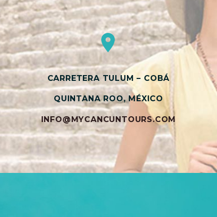


CARRETERA TULUM – COBÁ
QUINTANA ROO, MÉXICO
INFO@MYCANCUNTOURS.COM