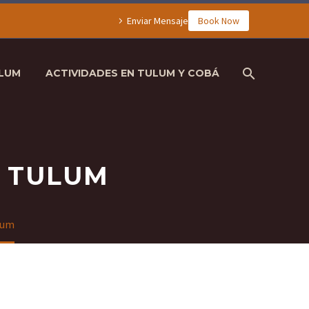
Enviar Mensaje
Book Now
ULUM
ACTIVIDADES EN TULUM Y COBÁ
N TULUM
ulum