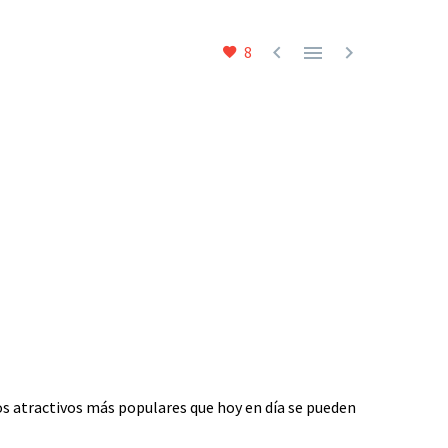



8
e los atractivos más populares que hoy en día se pueden